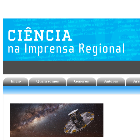
Início
Quem somos
Géneros
Autores
Áre