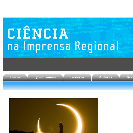
Início
Quem somos
Géneros
Autores
Áre