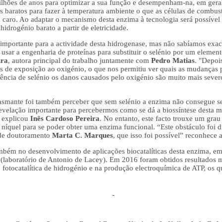
lhões de anos para optimizar a sua função e desempenham-na, em geral
baratos para fazer à temperatura ambiente o que as células de combust
o caro. Ao adaptar o mecanismo desta enzima à tecnologia será possível
idrogénio barato a partir de eletricidade.
o importante para a actividade desta hidrogenase, mas não sabíamos ex
 usar a engenharia de proteínas para substituir o selénio por um elemen
ira
, autora principal do trabalho juntamente com
Pedro Matias
. "Depoi
es de exposição ao oxigénio, o que nos permitiu ver quais as mudanças 
ncia de selénio os danos causados pelo oxigénio são muito mais severos
asmante foi também perceber que sem selénio a enzima não consegue se
revelação importante para percebermos como se dá a biossíntese desta 
” explicou
Inês Cardoso Pereira
. No entanto, este facto trouxe um grau 
níquel para se poder obter uma enzima funcional. “Este obstáculo foi difí
 de doutoramento
Marta C. Marques
, que isso foi possível” reconhece 
ém no desenvolvimento de aplicações biocatalíticas desta enzima, e
 (laboratório de Antonio de Lacey). Em 2016 foram obtidos resultados 
 fotocatalítica de hidrogénio e na produção electroquímica de ATP, os