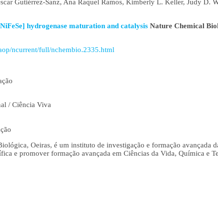
 Oscar Gutiérrez-Sanz, Ana Raquel Ramos, Kimberly L. Keller, Judy D. 
n [NiFeSe] hydrogenase maturation and catalysis
Nature Chemical Bio
op/ncurrent/full/nchembio.2335.html
ação
al / Ciência Viva
ação
Biológica, Oeiras, é um instituto de investigação e formação avançada
ífica e promover formação avançada em Ciências da Vida, Química e Te