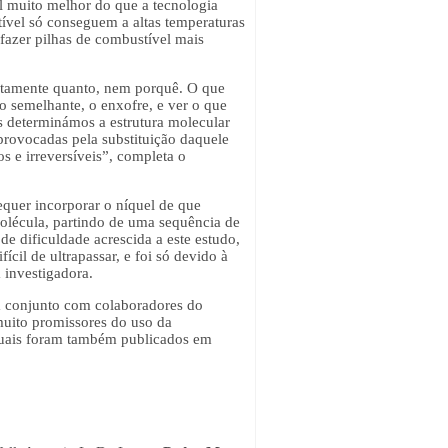
 muito melhor do que a tecnologia
ível só conseguem a altas temperaturas
 fazer pilhas de combustível mais
actamente quanto, nem porquê. O que
to semelhante, o enxofre, e ver o que
s determinámos a estrutura molecular
provocadas pela substituição daquele
 e irreversíveis”, completa o
quer incorporar o níquel de que
molécula, partindo de uma sequência de
de dificuldade acrescida a este estudo,
cil de ultrapassar, e foi só devido à
a investigadora.
m conjunto com colaboradores do
muito promissores do uso da
 quais foram também publicados em