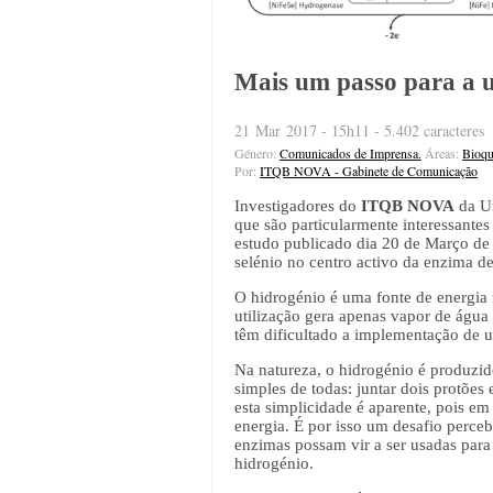
Mais um passo para a ut
21 Mar 2017 - 15h11 - 5.402 caracteres
Género:
Comunicados de Imprensa.
Áreas:
Bioqu
Por:
ITQB NOVA - Gabinete de Comunicação
Investigadores do
ITQB NOVA
da Un
que são particularmente interessante
estudo publicado dia 20 de Março de
selénio no centro activo da enzima d
O hidrogénio é uma fonte de energia 
utilização gera apenas vapor de água
têm dificultado a implementação de 
Na natureza, o hidrogénio é produzi
simples de todas: juntar dois protõe
esta simplicidade é aparente, pois e
energia. É por isso um desafio perce
enzimas possam vir a ser usadas para 
hidrogénio.