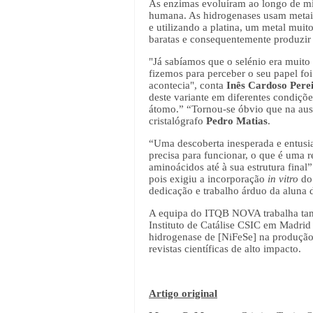
As enzimas evoluíram ao longo de mi
humana. As hidrogenases usam metais 
e utilizando a platina, um metal muit
baratas e consequentemente produzir h
"Já sabíamos que o selénio era muit
fizemos para perceber o seu papel foi
acontecia", conta
Inês Cardoso Pere
deste variante em diferentes condiçõ
átomo.” “Tornou-se óbvio que na ausê
cristalógrafo
Pedro Matias
.
“Uma descoberta inesperada e entusi
precisa para funcionar, o que é uma 
aminoácidos até à sua estrutura final
pois exigiu a incorporação
in vitro
do 
dedicação e trabalho árduo da aluna
A equipa do ITQB NOVA trabalha tamb
Instituto de Catálise CSIC em Madrid
hidrogenase de [NiFeSe] na produção
revistas científicas de alto impacto.
Artigo original