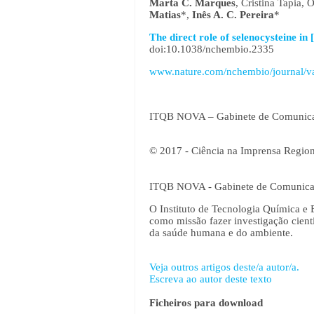
Marta C. Marques
, Cristina Tapia,
Matias
*,
Inês A. C. Pereira
*
The direct role of selenocysteine i
doi:10.1038/nchembio.2335
www.nature.com/nchembio/journal/va
ITQB NOVA – Gabinete de Comunic
© 2017 - Ciência na Imprensa Region
ITQB NOVA - Gabinete de Comunic
O Instituto de Tecnologia Química e 
como missão fazer investigação cient
da saúde humana e do ambiente.
Veja outros artigos deste/a autor/a.
Escreva ao autor deste texto
Ficheiros para download