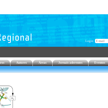
Login:
ros
Autores
Áreas
Jornais aderentes
Eventos