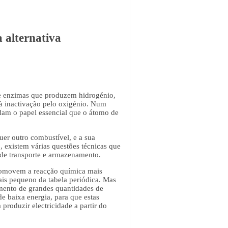
 alternativa
e enzimas que produzem hidrogénio,
 à inactivação pelo oxigénio. Num
dam o papel essencial que o átomo de
er outro combustível, e a sua
 existem várias questões técnicas que
 de transporte e armazenamento.
romovem a reacção química mais
ais pequeno da tabela periódica. Mas
imento de grandes quantidades de
 baixa energia, para que estas
produzir electricidade a partir do