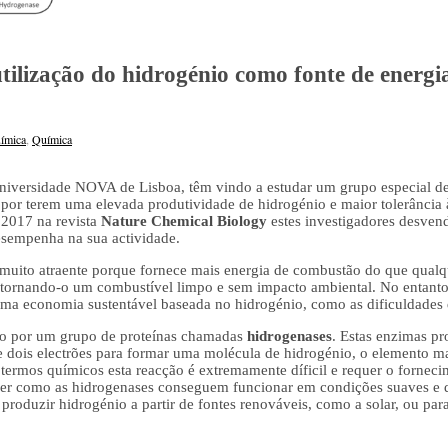
ilização do hidrogénio como fonte de energia
ímica
,
Química
iversidade NOVA de Lisboa, têm vindo a estudar um grupo especial d
s por terem uma elevada produtividade de hidrogénio e maior tolerância
 2017 na revista
Nature Chemical Biology
estes investigadores desven
esempenha na sua actividade.
muito atraente porque fornece mais energia de combustão do que qualqu
 tornando-o um combustível limpo e sem impacto ambiental. No entanto,
uma economia sustentável baseada no hidrogénio, como as dificuldades
do por um grupo de proteínas chamadas
hidrogenases
. Estas enzimas p
s e dois electrões para formar uma molécula de hidrogénio, o elemento m
m termos químicos esta reacção é extremamente díficil e requer o fornec
ber como as hidrogenases conseguem funcionar em condições suaves e de
produzir hidrogénio a partir de fontes renováveis, como a solar, ou para 